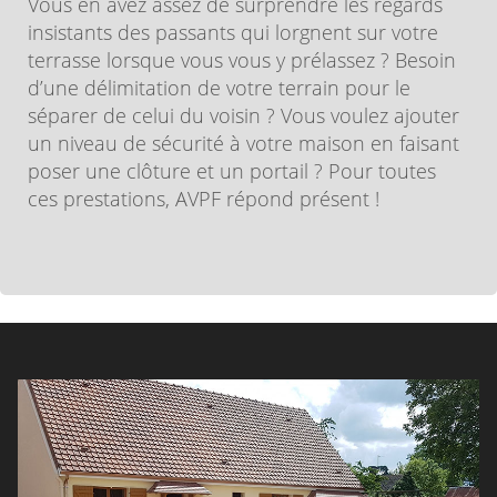
Vous en avez assez de surprendre les regards
insistants des passants qui lorgnent sur votre
terrasse lorsque vous vous y prélassez ? Besoin
d’une délimitation de votre terrain pour le
séparer de celui du voisin ? Vous voulez ajouter
un niveau de sécurité à votre maison en faisant
poser une clôture et un portail ? Pour toutes
ces prestations, AVPF répond présent !